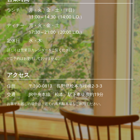
ランチ
月・火・金・土・（日）
11:00～14:30（14:00 L.O.）
ディナー
月・火・金・土
17:30～21:00（20:00 L.O.）
定休日
水・木
詳しくは営業日カレンダーをご覧ください。
※ご予約はお受けしておりません。
アクセス
住所
〒390-0813 長野県松本市埋橋2-3-3
交通
JR中央本線「松本」駅下車徒歩約19分
お車でお越しの場合は、近くの有料駐車場をご利用ください。