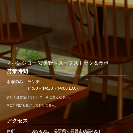
＜ハンジロー 安曇野＞スープストック＆ラボ
営業時間
木曜のみ
ランチ
11:00～14:30（14:00 L.O.）
詳しくは営業日カレンダーをご覧ください。
※ご予約はお受けしておりません。
アクセス
住所
〒399-8303 長野県安曇野市穂高4851