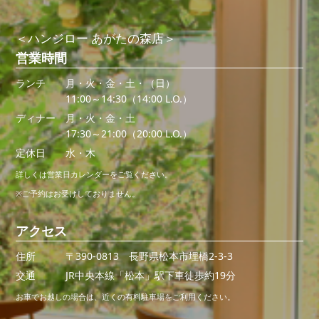
＜ハンジロー あがたの森店＞
営業時間
ランチ
月・火・金・土・（日）
11:00～14:30（14:00 L.O.）
ディナー
月・火・金・土
17:30～21:00（20:00 L.O.）
定休日
水・木
詳しくは営業日カレンダーをご覧ください。
※ご予約はお受けしておりません。
アクセス
住所
〒390-0813 長野県松本市埋橋2-3-3
交通
JR中央本線「松本」駅下車徒歩約19分
お車でお越しの場合は、近くの有料駐車場をご利用ください。