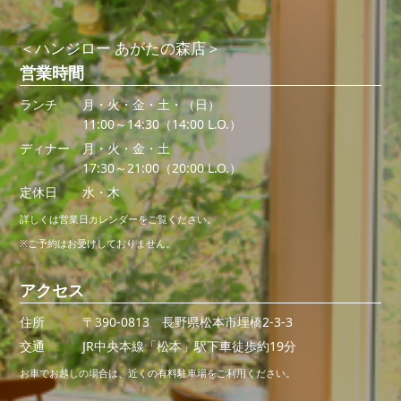
＜ハンジロー あがたの森店＞
営業時間
ランチ
月・火・金・土・（日）
11:00～14:30（14:00 L.O.）
ディナー
月・火・金・土
17:30～21:00（20:00 L.O.）
定休日
水・木
詳しくは営業日カレンダーをご覧ください。
※ご予約はお受けしておりません。
アクセス
住所
〒390-0813 長野県松本市埋橋2-3-3
交通
JR中央本線「松本」駅下車徒歩約19分
お車でお越しの場合は、近くの有料駐車場をご利用ください。